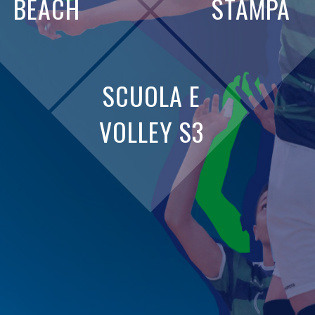
BEACH
STAMPA
SCUOLA E
VOLLEY S3