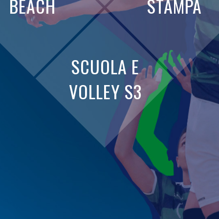
BEACH
STAMPA
SCUOLA E
VOLLEY S3