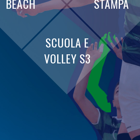
BEACH
STAMPA
SCUOLA E
VOLLEY S3